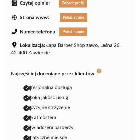
Czytaj opinie:
Zobacz profil
Strona www:
Pokaż stronę
Numer telefonu:
Pokaż numer
Lokalizacja:
Łapa Barber Shop zawo, Leśna 26,
42-400 Zawiercie
Najczęściej doceniane przez klientów:
profesjonalna obsługa
wysoka jakość usług
precyzyjne strzyżenie
miła atmosfera
doświadczeni barberzy
klimatyczne miejsce