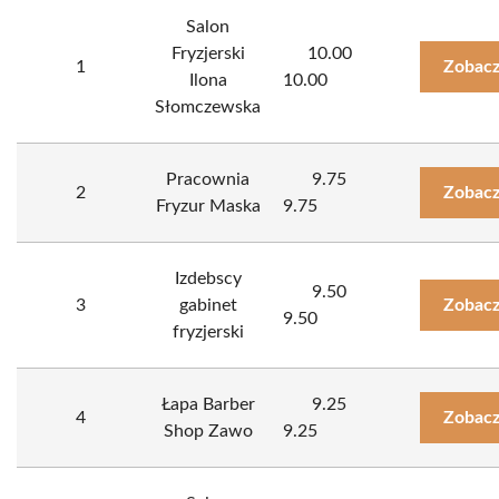
Salon
Fryzjerski
10.00
1
Zobacz
Ilona
10.00
Słomczewska
Pracownia
9.75
2
Zobacz
Fryzur Maska
9.75
Izdebscy
9.50
3
gabinet
Zobacz
9.50
fryzjerski
Łapa Barber
9.25
4
Zobacz
Shop Zawo
9.25