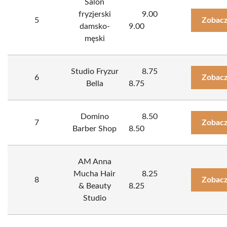
Salon
fryzjerski
9.00
5
Zobacz
damsko-
9.00
męski
Studio Fryzur
8.75
6
Zobacz
Bella
8.75
Domino
8.50
7
Zobacz
Barber Shop
8.50
AM Anna
Mucha Hair
8.25
8
Zobacz
& Beauty
8.25
Studio