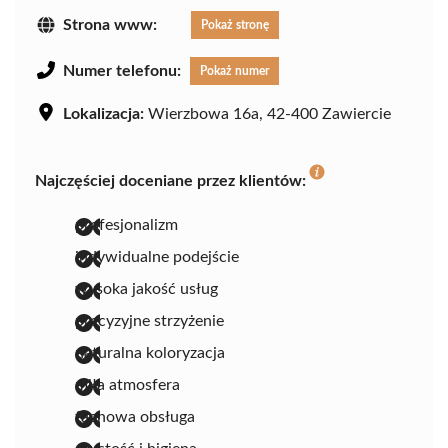
Strona www:
Pokaż stronę
Numer telefonu:
Pokaż numer
Lokalizacja:
Wierzbowa 16a, 42-400 Zawiercie
Najczęściej doceniane przez klientów:
profesjonalizm
indywidualne podejście
wysoka jakość usług
precyzyjne strzyżenie
naturalna koloryzacja
miła atmosfera
fachowa obsługa