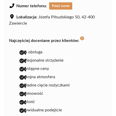
Numer telefonu:
Pokaż numer
Lokalizacja:
Józefa Piłsudskiego 50, 42-400
Zawiercie
Najczęściej doceniane przez klientów:
miła obsługa
profesjonalne strzyżenie
przystępne ceny
spokojna atmosfera
dokładne cięcie nożyczkami
terminowość
czystość
indywidualne podejście