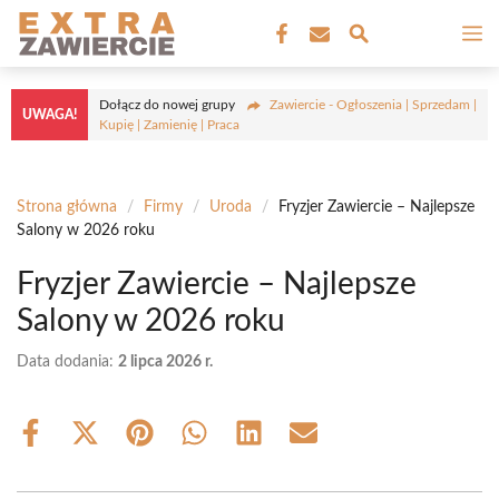
Przejdź
M
do
treści
Dołącz do nowej grupy
Zawiercie - Ogłoszenia | Sprzedam |
UWAGA!
Kupię | Zamienię | Praca
Strona główna
/
Firmy
/
Uroda
/
Fryzjer Zawiercie – Najlepsze
Salony w 2026 roku
Fryzjer Zawiercie – Najlepsze
Salony w 2026 roku
Data dodania:
2 lipca 2026 r.
Share
Share
Share
Share
Share
Share
on
on
on
on
on
on
Facebook
X
Pinterest
WhatsApp
LinkedIn
Email
(Twitter)