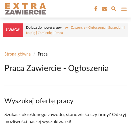
Przejdź
M
do
treści
Dołącz do nowej grupy
Zawiercie - Ogłoszenia | Sprzedam |
UWAGA!
Kupię | Zamienię | Praca
Strona główna
/
Praca
Praca Zawiercie - Ogłoszenia
Wyszukaj ofertę pracy
Szukasz określonego zawodu, stanowiska czy firmy? Odkryj
możliwości naszej wyszukiwarki!