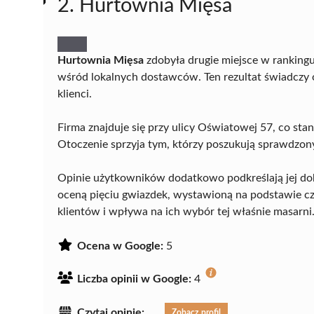
2. Hurtownia Mięsa
Hurtownia Mięsa
zdobyła drugie miejsce w rankingu
wśród lokalnych dostawców. Ten rezultat świadczy o
klienci.
Firma znajduje się przy ulicy Oświatowej 57, co st
Otoczenie sprzyja tym, którzy poszukują sprawdzony
Opinie użytkowników dodatkowo podkreślają jej do
oceną pięciu gwiazdek, wystawioną na podstawie c
klientów i wpływa na ich wybór tej właśnie masarni
Ocena w Google:
5
Liczba opinii w Google:
4
Czytaj opinie:
Zobacz profil