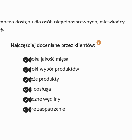
zonego dostępu dla osób niepełnosprawnych, mieszkańcy
ę.
Najczęściej doceniane przez klientów:
wysoka jakość mięsa
szeroki wybór produktów
świeże produkty
miła obsługa
smaczne wędliny
dobre zaopatrzenie