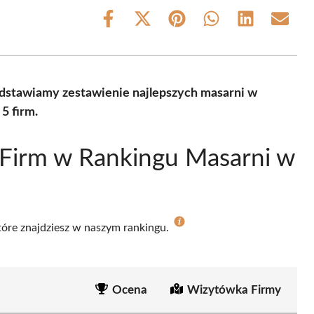
Share
Share
Share
Share
Share
Share
on
on
on
on
on
on
Facebook
X
Pinterest
WhatsApp
LinkedIn
Email
(Twitter)
stawiamy zestawienie najlepszych masarni w
5 firm.
 Firm w Rankingu Masarni w
które znajdziesz w naszym rankingu.
Ocena
Wizytówka Firmy