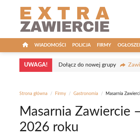
Przejdź
do
treści
WIADOMOŚCI
POLICJA
FIRMY
OGŁOSZE
UWAGA!
Dołącz do nowej grupy
Zawi
Strona główna
/
Firmy
/
Gastronomia
/
Masarnia Zawierc
Masarnia Zawiercie 
2026 roku