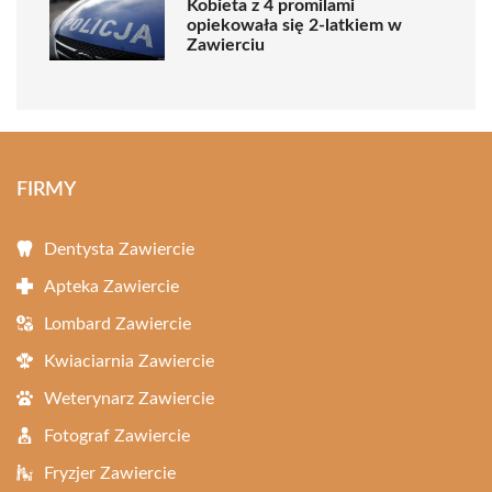
Kobieta z 4 promilami
opiekowała się 2-latkiem w
Zawierciu
FIRMY
Dentysta Zawiercie
Apteka Zawiercie
Lombard Zawiercie
Kwiaciarnia Zawiercie
Weterynarz Zawiercie
Fotograf Zawiercie
Fryzjer Zawiercie