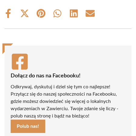
Share
Share
Share
Share
Share
Share
on
on
on
on
on
on
Facebook
X
Pinterest
WhatsApp
LinkedIn
Email
(Twitter)
Dołącz do nas na Facebooku!
Odkrywaj, dyskutuj i dziel się tym co najlepsze!
Przyłącz się do naszej społeczności na Facebooku,
gdzie możesz dowiedzieć się więcej o lokalnych
wydarzeniach w Zawierciu. Twoje zdanie się liczy -
polub naszą stronę i bądź na bieżąco!
Polub nas!