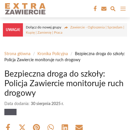
Przejdź
M
do
treści
Dołącz do nowej grupy
Zawiercie - Ogłoszenia | Sprzedam |
UWAGA!
Kupię | Zamienię | Praca
Strona główna
/
Kronika Policyjna
/
Bezpieczna droga do szkoły:
Policja Zawiercie monitoruje ruch drogowy
Bezpieczna droga do szkoły:
Policja Zawiercie monitoruje ruch
drogowy
Data dodania:
30 sierpnia 2025 r.
Share
Share
Share
Share
Share
Share