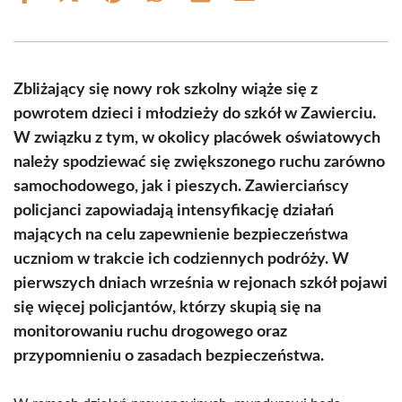
on
on
on
on
on
on
Facebook
X
Pinterest
WhatsApp
LinkedIn
Email
(Twitter)
Zbliżający się nowy rok szkolny wiąże się z
powrotem dzieci i młodzieży do szkół w Zawierciu.
W związku z tym, w okolicy placówek oświatowych
należy spodziewać się zwiększonego ruchu zarówno
samochodowego, jak i pieszych. Zawierciańscy
policjanci zapowiadają intensyfikację działań
mających na celu zapewnienie bezpieczeństwa
uczniom w trakcie ich codziennych podróży. W
pierwszych dniach września w rejonach szkół pojawi
się więcej policjantów, którzy skupią się na
monitorowaniu ruchu drogowego oraz
przypomnieniu o zasadach bezpieczeństwa.