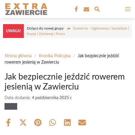
Przejdź
M
do
treści
Dołącz do nowej grupy
Zawiercie - Ogłoszenia | Sprzedam |
UWAGA!
Kupię | Zamienię | Praca
Strona główna
/
Kronika Policyjna
/
Jak bezpiecznie jeździć
rowerem jesienią w Zawierciu
Jak bezpiecznie jeździć rowerem
jesienią w Zawierciu
Data dodania:
4 października 2025 r.
Share
Share
Share
Share
Share
Share
on
on
on
on
on
on
Facebook
X
Pinterest
WhatsApp
LinkedIn
Email