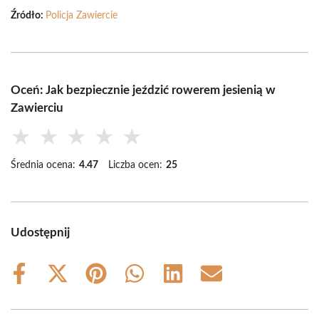
Źródło:
Policja Zawiercie
Oceń: Jak bezpiecznie jeździć rowerem jesienią w
Zawierciu
★
★
★
★
★
Średnia ocena:
4.47
Liczba ocen:
25
Udostępnij
Share
Share
Share
Share
Share
Share
on
on
on
on
on
on
Facebook
X
Pinterest
WhatsApp
LinkedIn
Email
(Twitter)