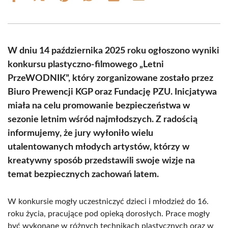
on
on
on
on
on
on
Facebook
X
Pinterest
WhatsApp
LinkedIn
Email
(Twitter)
W dniu 14 października 2025 roku ogłoszono wyniki
konkursu plastyczno-filmowego „Letni
PrzeWODNIK”, który zorganizowane zostało przez
Biuro Prewencji KGP oraz Fundację PZU. Inicjatywa
miała na celu promowanie bezpieczeństwa w
sezonie letnim wśród najmłodszych. Z radością
informujemy, że jury wyłoniło wielu
utalentowanych młodych artystów, którzy w
kreatywny sposób przedstawili swoje wizje na
temat bezpiecznych zachowań latem.
W konkursie mogły uczestniczyć dzieci i młodzież do 16.
roku życia, pracujące pod opieką dorosłych. Prace mogły
być wykonane w różnych technikach plastycznych oraz w