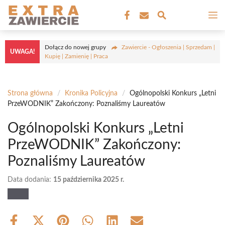
Przejdź
M
do
treści
Dołącz do nowej grupy
Zawiercie - Ogłoszenia | Sprzedam |
UWAGA!
Kupię | Zamienię | Praca
Strona główna
/
Kronika Policyjna
/
Ogólnopolski Konkurs „Letni
PrzeWODNIK” Zakończony: Poznaliśmy Laureatów
Ogólnopolski Konkurs „Letni
PrzeWODNIK” Zakończony:
Poznaliśmy Laureatów
Data dodania:
15 października 2025 r.
Share
Share
Share
Share
Share
Share