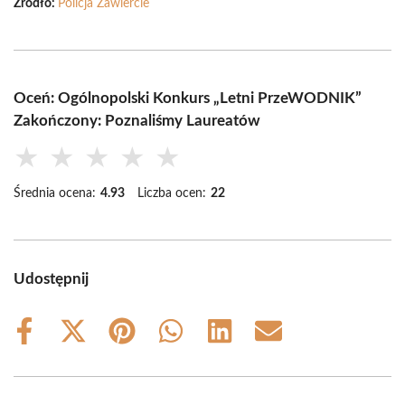
Źródło:
Policja Zawiercie
Oceń: Ogólnopolski Konkurs „Letni PrzeWODNIK”
Zakończony: Poznaliśmy Laureatów
★
★
★
★
★
Średnia ocena:
4.93
Liczba ocen:
22
Udostępnij
Share
Share
Share
Share
Share
Share
on
on
on
on
on
on
Facebook
X
Pinterest
WhatsApp
LinkedIn
Email
(Twitter)