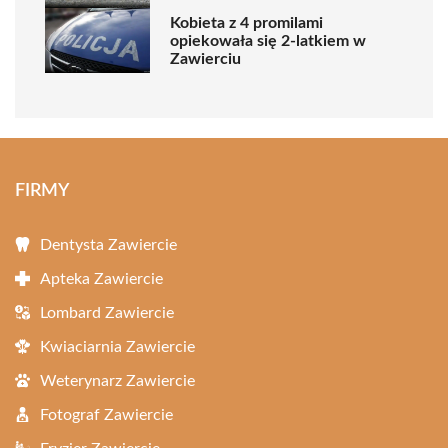
Kobieta z 4 promilami
opiekowała się 2-latkiem w
Zawierciu
FIRMY
Dentysta Zawiercie
Apteka Zawiercie
Lombard Zawiercie
Kwiaciarnia Zawiercie
Weterynarz Zawiercie
Fotograf Zawiercie