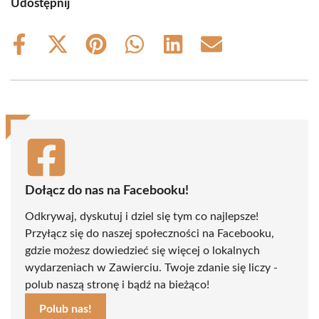
Udostępnij
Share
Share
Share
Share
Share
Share
on
on
on
on
on
on
Facebook
X
Pinterest
WhatsApp
LinkedIn
Email
(Twitter)
Dołącz do nas na Facebooku!
Odkrywaj, dyskutuj i dziel się tym co najlepsze!
Przyłącz się do naszej społeczności na Facebooku,
gdzie możesz dowiedzieć się więcej o lokalnych
wydarzeniach w Zawierciu. Twoje zdanie się liczy -
polub naszą stronę i bądź na bieżąco!
Polub nas!