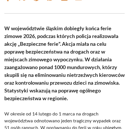
on
on
on
on
on
on
Facebook
X
Pinterest
WhatsApp
LinkedIn
Email
(Twitter)
W województwie śląskim dobiegły końca ferie
zimowe 2026, podczas których policja realizowała
akcję „Bezpieczne ferie”. Akcja miała na celu
poprawę bezpieczeństwa na drogach oraz w
miejscach zimowego wypoczynku. W działania
zaangażowano ponad 1000 mundurowych, którzy
skupili się na eliminowaniu nietrzeźwych kierowców
oraz kontrolowaniu przewozu dzieci na zimowiska.
Statystyki wskazują na poprawę ogólnego
bezpieczeństwa w regionie.
W okresie od 14 lutego do 1 marca na drogach
województwa odnotowano jeden tragiczny wypadek oraz
51 osób rannych. W porównaniu do ferii w roku ubiegłym,