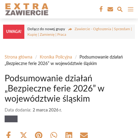
Przejdź
M
do
treści
Dołącz do nowej grupy
Zawiercie - Ogłoszenia | Sprzedam |
UWAGA!
Kupię | Zamienię | Praca
Strona główna
/
Kronika Policyjna
/
Podsumowanie działań
„Bezpieczne ferie 2026” w województwie śląskim
Podsumowanie działań
„Bezpieczne ferie 2026” w
województwie śląskim
Data dodania:
2 marca 2026 r.
Share
Share
Share
Share
Share
Share