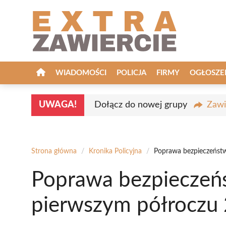
Przejdź
do
treści
WIADOMOŚCI
POLICJA
FIRMY
OGŁOSZE
UWAGA!
Dołącz do nowej grupy
Zawi
Strona główna
/
Kronika Policyjna
/
Poprawa bezpieczeńst
Poprawa bezpieczeń
pierwszym półroczu