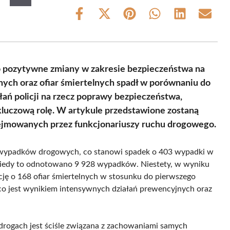
Share
Share
Share
Share
Share
Share
on
on
on
on
on
on
Facebook
X
Pinterest
WhatsApp
LinkedIn
Email
(Twitter)
 pozytywne zmiany w zakresie bezpieczeństwa na
ych oraz ofiar śmiertelnych spadł w porównaniu do
ań policji na rzecz poprawy bezpieczeństwa,
luczową rolę. W artykule przedstawione zostaną
dejmowanych przez funkcjonariuszy ruchu drogowego.
wypadków drogowych, co stanowi spadek o 403 wypadki w
kiedy to odnotowano 9 928 wypadków. Niestety, w wyniku
kcję o 168 ofiar śmiertelnych w stosunku do pierwszego
 co jest wynikiem intensywnych działań prewencyjnych oraz
rogach jest ściśle związana z zachowaniami samych