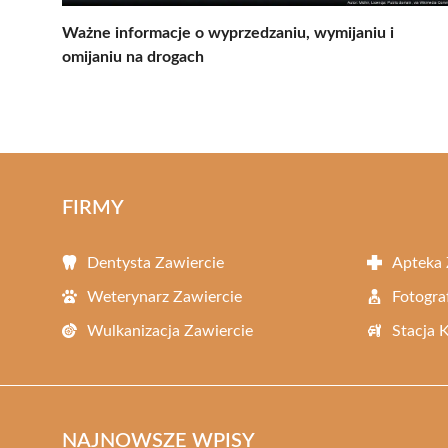
Ważne informacje o wyprzedzaniu, wymijaniu i
omijaniu na drogach
FIRMY
Dentysta Zawiercie
Apteka 
Weterynarz Zawiercie
Fotogra
Wulkanizacja Zawiercie
Stacja 
NAJNOWSZE WPISY