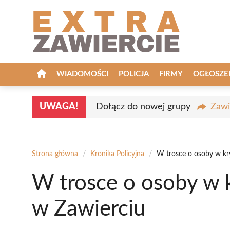
Przejdź
do
treści
WIADOMOŚCI
POLICJA
FIRMY
OGŁOSZE
UWAGA!
Dołącz do nowej grupy
Zawi
Strona główna
/
Kronika Policyjna
/
W trosce o osoby w kr
W trosce o osoby w 
w Zawierciu