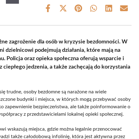
Share
Share
Share
Share
Share
Share
on
on
on
on
on
on
Facebook
X
Pinterest
WhatsApp
LinkedIn
Email
(Twitter)
ne zagrożenie dla osób w kryzysie bezdomności. W
ni dzielnicowi podejmują działania, które mają na
 Policja oraz opieka społeczna oferują wsparcie i
 ciepłego jedzenia, a także zachęcają do korzystania
się trudne, osoby bezdomne są narażone na wiele
uszczone budynki i miejsca, w których mogą przebywać osoby
ylko zapewnienie bezpieczeństwa, ale także poinformowanie o
półpracy z przedstawicielami lokalnej opieki społecznej.
wi wskazują miejsca, gdzie można legalnie przenocować
wadzi także całodobową infolinię, która jest aktywna przez