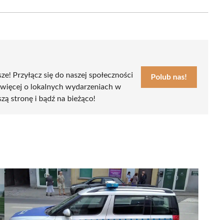
Email
sze! Przyłącz się do naszej społeczności
Polub nas!
 więcej o lokalnych wydarzeniach w
szą stronę i bądź na bieżąco!