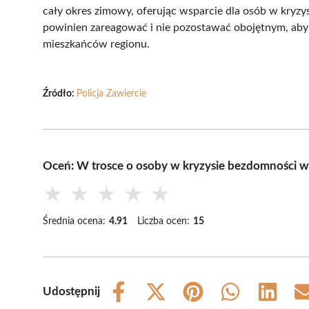
cały okres zimowy, oferując wsparcie dla osób w kryzy
powinien zareagować i nie pozostawać obojętnym, aby
mieszkańców regionu.
Źródło:
Policja Zawiercie
Oceń: W trosce o osoby w kryzysie bezdomności w
★
★
★
★
★
Średnia ocena:
4.91
Liczba ocen:
15
Udostępnij
Share
Share
Share
Share
Share
on
on
on
on
on