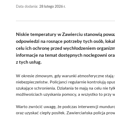
Data dodania:
28 lutego 2026 r.
Niskie temperatury w Zawierciu stanowią poważ
odpowiedzi na rosnące potrzeby tych osób, lokal
celu ich ochronę przed wychłodzeniem organizmu.
informacje na temat dostępnych noclegowni oraz
z tych usług.
W okresie zimowym, gdy warunki atmosferyczne stają 
niebezpieczeństw. Policjanci regularnie kontrolują op
szukające schronienia. Działania te mają na celu nie t
możliwościach uzyskania pomocy, a wszystko to przy ws
Warto zwrócić uwagę, że podczas interwencji munduro
oraz uzyskać ciepły posiłek. Zawierciańska policja pro