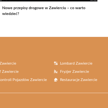
Nowe przepisy drogowe w Zawierciu – co warto
wiedzieć?
Zawiercie
Lombard Zawiercie
f Zawiercie
Fryzjer Zawiercie
Kontroli Pojazdów Zawiercie
Restauracje Zawiercie