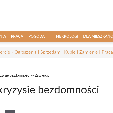
NIA
PRACA
POGODA
NEKROLOGI
DLA MIESZKAŃ
ercie - Ogłoszenia | Sprzedam | Kupię | Zamienię | Praca
yzysie bezdomności w Zawierciu
kryzysie bezdomności