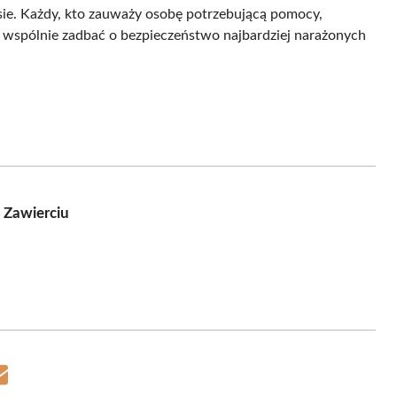
sie. Każdy, kto zauważy osobę potrzebującą pomocy,
 wspólnie zadbać o bezpieczeństwo najbardziej narażonych
 Zawierciu
Share
on