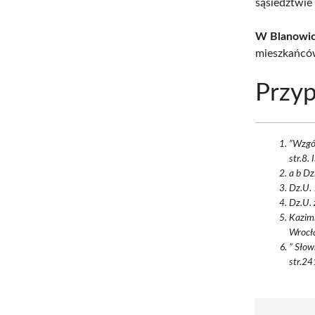
sąsiedztwie 
W Blanowic
mieszkańców
Przyp
”Wzgór
str.8
a b Dz
Dz.U. 
Dz.U. 
Kazim
Wrocła
” Słow
str.24