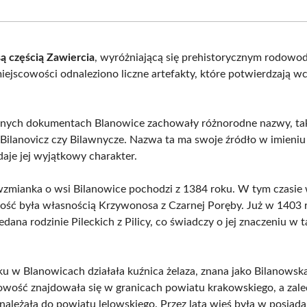
Facebook
X
Pinterest
What
(Twitter)
ą częścią Zawiercia
, wyróżniającą się prehistorycznym rodowo
 miejscowości odnaleziono liczne artefakty, które potwierdzają w
.
nych dokumentach Blanowice zachowały różnorodne nazwy, tak
 Bilanovicz czy Bilawnycze. Nazwa ta ma swoje źródło w imien
daje jej wyjątkowy charakter.
wzmianka o wsi Bilanowice pochodzi z 1384 roku. W tym czasie
ość była własnością Krzywonosa z Czarnej Poręby. Już w 1403 
edana rodzinie Pileckich z Pilicy, co świadczy o jej znaczeniu w
u w Blanowicach działała kuźnica żelaza, znana jako Bilanows
owość znajdowała się w granicach powiatu krakowskiego, a zale
ynależała do powiatu lelowskiego. Przez lata wieś była w posiad