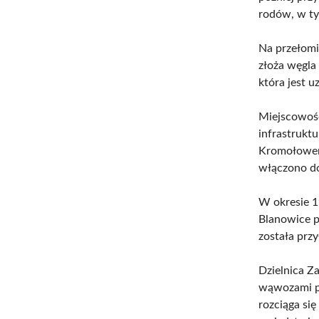
rodów, w ty
Na przełomi
złoża węgla
która jest 
Miejscowość
infrastrukt
Kromołowem 
włączono do
W okresie 1
Blanowice p
została prz
Dzielnica Z
wąwozami po
rozciąga się