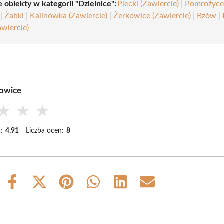
 obiekty w kategorii "Dzielnice":
Piecki (Zawiercie)
|
Pomrożyc
|
Żabki
|
Kalinówka (Zawiercie)
|
Żerkowice (Zawiercie)
|
Bzów
|
awiercie)
nowice
★
★
★
:
4.91
Liczba ocen:
8
Share
Share
Share
Share
Share
Share
on
on
on
on
on
on
Facebook
X
Pinterest
WhatsApp
LinkedIn
Email
(Twitter)