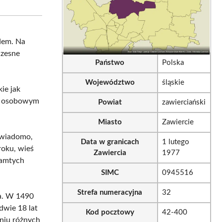
sApp
LinkedIn
Email
dem. Na
czesne
Państwo
Polska
Województwo
śląskie
ie jak
iu osobowym
Powiat
zawierciański
Miasto
Zawiercie
 wiadomo,
Data w granicach
1 lutego
roku, wieś
Zawiercia
1977
 tamtych
SIMC
0945516
Strefa numeracyjna
32
ka. W 1490
dwie 18 lat
Kod pocztowy
42-400
aniu różnych