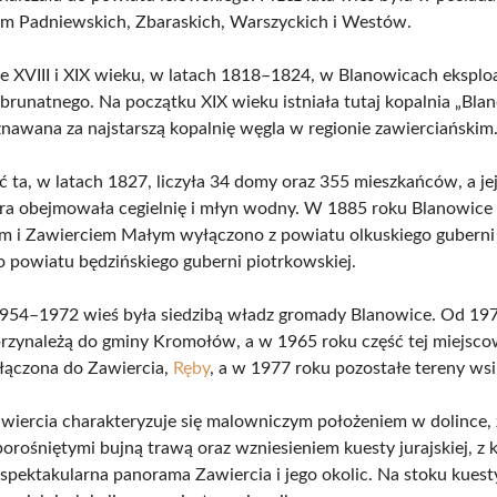
m Padniewskich, Zbaraskich, Warszyckich i Westów.
e XVIII i XIX wieku, w latach 1818–1824, w Blanowicach ekspl
 brunatnego. Na początku XIX wieku istniała tutaj kopalnia „Blan
uznawana za najstarszą kopalnię węgla w regionie zawierciańskim
 ta, w latach 1827, liczyła 34 domy oraz 355 mieszkańców, a je
ura obejmowała cegielnię i młyn wodny. W 1885 roku Blanowice
i Zawierciem Małym wyłączono z powiatu olkuskiego guberni ki
 powiatu będzińskiego guberni piotrkowskiej.
954–1972 wieś była siedzibą władz gromady Blanowice. Od 19
rzynależą do gminy Kromołów, a w 1965 roku część tej miejsco
yłączona do Zawiercia,
Ręby
, a w 1977 roku pozostałe tereny wsi
awiercia charakteryzuje się malowniczym położeniem w dolince, 
rośniętymi bujną trawą oraz wzniesieniem kuesty jurajskiej, z 
 spektakularna panorama Zawiercia i jego okolic. Na stoku kuest