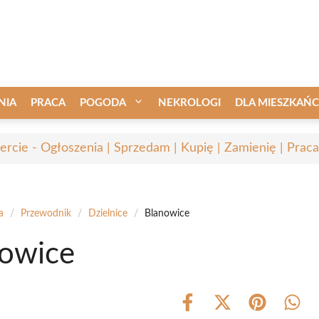
NIA
PRACA
POGODA
NEKROLOGI
DLA MIESZKAŃ
ercie - Ogłoszenia | Sprzedam | Kupię | Zamienię | Praca
a
/
Przewodnik
/
Dzielnice
/
Blanowice
owice
Share
Share
Share
Shar
on
on
on
on