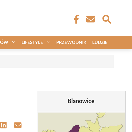
CÓW
LIFESTYLE
PRZEWODNIK
LUDZIE
Blanowice
e
Share
Share
on
on