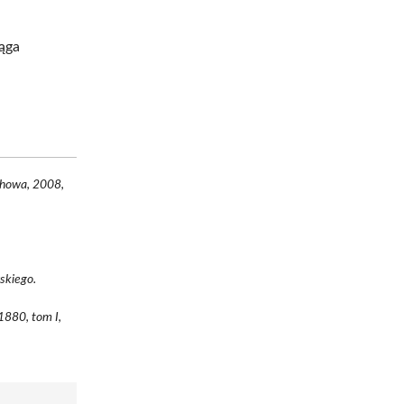
iąga
chowa, 2008,
skiego.
1880, tom I,