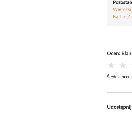
Pozostałe
Wierczki
Karlin (Z
Oceń: Bla
★
★
Średnia ocena
Udostępnij