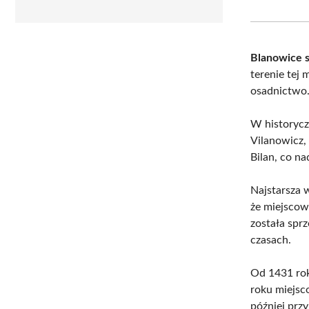
Blanowice s
terenie tej
osadnictwo
W historycz
Vilanowicz,
Bilan, co na
Najstarsza 
że miejscow
została sprz
czasach.
Od 1431 rok
roku miejsc
później prz