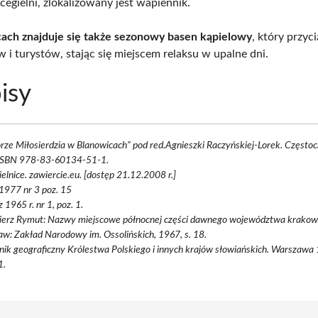
cegielni, zlokalizowany jest wapiennik.
ach znajduje się także sezonowy basen kąpielowy
, który przyc
 i turystów, stając się miejscem relaksu w upalne dni.
isy
ze Miłosierdzia w Blanowicach” pod red.Agnieszki Raczyńskiej-Lorek. Często
. ISBN 978-83-60134-51-1.
ielnice. zawiercie.eu. [dostęp 21.12.2008 r.]
1977 nr 3 poz. 15
z 1965 r. nr 1, poz. 1.
ierz Rymut: Nazwy miejscowe północnej części dawnego województwa krakow
w: Zakład Narodowy im. Ossolińskich, 1967, s. 18.
nik geograficzny Królestwa Polskiego i innych krajów słowiańskich. Warszawa 
1.