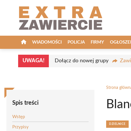
Przejdź
do
treści
WIADOMOŚCI
POLICJA
FIRMY
OGŁOSZE
UWAGA!
Dołącz do nowej grupy
Zawi
Strona główn
Blan
Spis treści
Wstęp
DZIELNICE
Przypisy