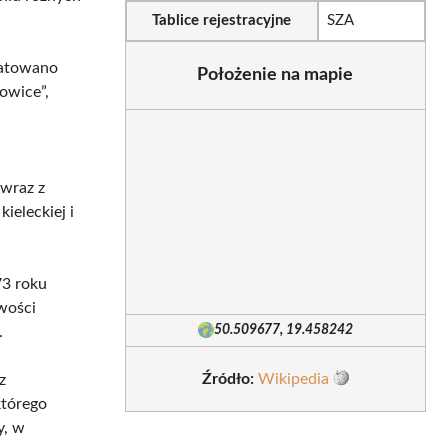
Tablice rejestracyjne
SZA
oatowano
Położenie na mapie
owice”,
.
j
 wraz z
eleckiej i
73 roku
wości
50.509677, 19.458242
.
Źródło:
Wikipedia
z
którego
y, w