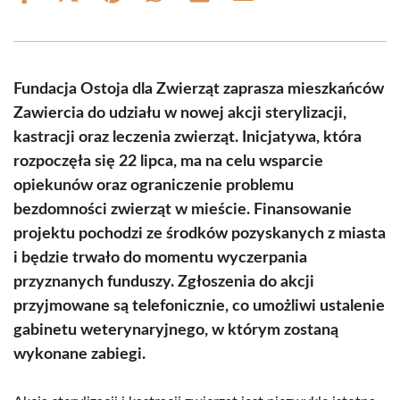
on
on
on
on
on
on
Facebook
X
Pinterest
WhatsApp
LinkedIn
Email
(Twitter)
Fundacja Ostoja dla Zwierząt zaprasza mieszkańców
Zawiercia do udziału w nowej akcji sterylizacji,
kastracji oraz leczenia zwierząt. Inicjatywa, która
rozpoczęła się 22 lipca, ma na celu wsparcie
opiekunów oraz ograniczenie problemu
bezdomności zwierząt w mieście. Finansowanie
projektu pochodzi ze środków pozyskanych z miasta
i będzie trwało do momentu wyczerpania
przyznanych funduszy. Zgłoszenia do akcji
przyjmowane są telefonicznie, co umożliwi ustalenie
gabinetu weterynaryjnego, w którym zostaną
wykonane zabiegi.