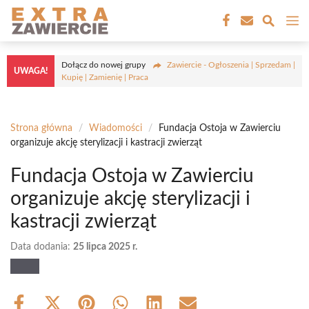
Przejdź
M
do
treści
Dołącz do nowej grupy
Zawiercie - Ogłoszenia | Sprzedam |
UWAGA!
Kupię | Zamienię | Praca
Strona główna
/
Wiadomości
/
Fundacja Ostoja w Zawierciu
organizuje akcję sterylizacji i kastracji zwierząt
Fundacja Ostoja w Zawierciu
organizuje akcję sterylizacji i
kastracji zwierząt
Data dodania:
25 lipca 2025 r.
Share
Share
Share
Share
Share
Share