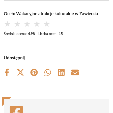
Oceń: Wakacyjne atrakcje kulturalne w Zawierciu
★
★
★
★
★
Średnia ocena:
4.98
Liczba ocen:
15
Udostępnij
Share
Share
Share
Share
Share
Share
on
on
on
on
on
on
Facebook
X
Pinterest
WhatsApp
LinkedIn
Email
(Twitter)