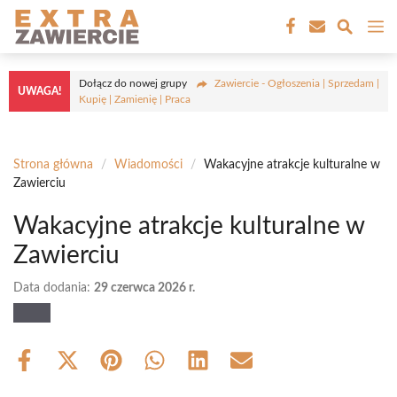
Przejdź
M
do
treści
Dołącz do nowej grupy
Zawiercie - Ogłoszenia | Sprzedam |
UWAGA!
Kupię | Zamienię | Praca
Strona główna
/
Wiadomości
/
Wakacyjne atrakcje kulturalne w
Zawierciu
Wakacyjne atrakcje kulturalne w
Zawierciu
Data dodania:
29 czerwca 2026 r.
Share
Share
Share
Share
Share
Share
on
on
on
on
on
on
Facebook
X
Pinterest
WhatsApp
LinkedIn
Email