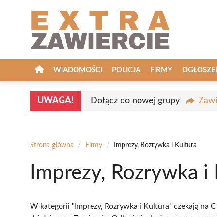
Przejdź
do
treści
WIADOMOŚCI
POLICJA
FIRMY
OGŁOSZE
UWAGA!
Dołącz do nowej grupy
Zawi
Strona główna
/
Firmy
/
Imprezy, Rozrywka i Kultura
Imprezy, Rozrywka i 
W kategorii "Imprezy, Rozrywka i Kultura" czekają na 