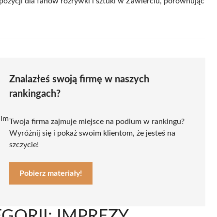
ozycji dla fanów rozrywki i sztuki w Zawierciu, porównując
Znalazłeś swoją firmę w naszych
rankingach?
 im
Twoja firma zajmuje miejsce na podium w rankingu?
Wyróżnij się i pokaż swoim klientom, że jesteś na
szczycie!
Pobierz materiały!
GORII: IMPREZY,