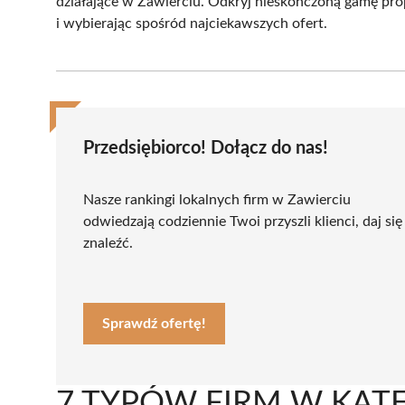
działające w Zawierciu. Odkryj nieskończoną gamę prop
i wybierając spośród najciekawszych ofert.
Przedsiębiorco! Dołącz do nas!
Nasze rankingi lokalnych firm w Zawierciu
odwiedzają codziennie Twoi przyszli klienci, daj się
znaleźć.
Sprawdź ofertę!
7 TYPÓW FIRM W KATE