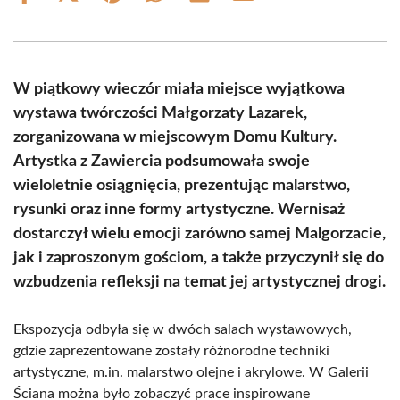
on
on
on
on
on
on
Facebook
X
Pinterest
WhatsApp
LinkedIn
Email
(Twitter)
W piątkowy wieczór miała miejsce wyjątkowa
wystawa twórczości Małgorzaty Lazarek,
zorganizowana w miejscowym Domu Kultury.
Artystka z Zawiercia podsumowała swoje
wieloletnie osiągnięcia, prezentując malarstwo,
rysunki oraz inne formy artystyczne. Wernisaż
dostarczył wielu emocji zarówno samej Malgorzacie,
jak i zaproszonym gościom, a także przyczynił się do
wzbudzenia refleksji na temat jej artystycznej drogi.
Ekspozycja odbyła się w dwóch salach wystawowych,
gdzie zaprezentowane zostały różnorodne techniki
artystyczne, m.in. malarstwo olejne i akrylowe. W Galerii
Ściana można było zobaczyć prace inspirowane