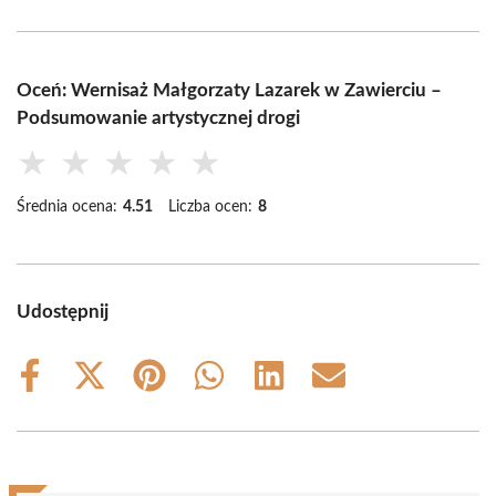
Oceń: Wernisaż Małgorzaty Lazarek w Zawierciu –
Podsumowanie artystycznej drogi
★
★
★
★
★
Średnia ocena:
4.51
Liczba ocen:
8
Udostępnij
Share
Share
Share
Share
Share
Share
on
on
on
on
on
on
Facebook
X
Pinterest
WhatsApp
LinkedIn
Email
(Twitter)