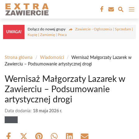
Przejdź
M
do
treści
Dołącz do nowej grupy
Zawiercie - Ogłoszenia | Sprzedam |
UWAGA!
Kupię | Zamienię | Praca
Strona główna
/
Wiadomości
/
Wernisaż Małgorzaty Lazarek w
Zawierciu – Podsumowanie artystycznej drogi
Wernisaż Małgorzaty Lazarek w
Zawierciu – Podsumowanie
artystycznej drogi
Data dodania:
18 maja 2026 r.
Share
Share
Share
Share
Share
Share