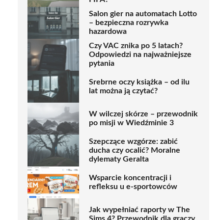
Salon gier na automatach Lotto
– bezpieczna rozrywka
hazardowa
Czy VAC znika po 5 latach?
Odpowiedzi na najważniejsze
pytania
Srebrne oczy książka – od ilu
lat można ją czytać?
W wilczej skórze – przewodnik
po misji w Wiedźminie 3
Szepczące wzgórze: zabić
ducha czy ocalić? Moralne
dylematy Geralta
Wsparcie koncentracji i
refleksu u e-sportowców
Jak wypełniać raporty w The
Sims 4? Przewodnik dla graczy