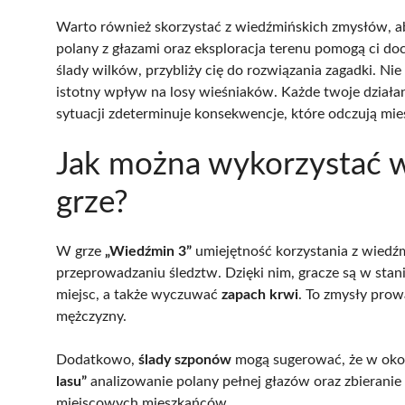
Warto również skorzystać z wiedźmińskich zmysłów, 
polany z głazami oraz eksploracja terenu pomogą ci doci
ślady wilków, przybliży cię do rozwiązania zagadki. N
istotny wpływ na losy wieśniaków. Każde twoje działan
sytuacji zdeterminuje konsekwencje, które odczują mi
Jak można wykorzystać 
grze?
W grze
„Wiedźmin 3”
umiejętność korzystania z wied
przeprowadzaniu śledztw. Dzięki nim, gracze są w stan
miejsc, a także wyczuwać
zapach krwi
. To zmysły pro
mężczyzny.
Dodatkowo,
ślady szponów
mogą sugerować, że w okol
lasu”
analizowanie polany pełnej głazów oraz zbierani
miejscowych mieszkańców.