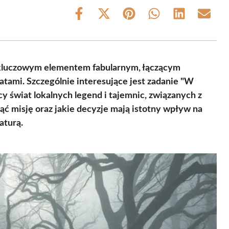
Share
Share
Share
Share
Share
Share
on
on
on
on
on
on
Facebook
X
Pinterest
WhatsApp
LinkedIn
Email
(Twitter)
 kluczowym elementem fabularnym, łączącym
tami. Szczególnie interesujące jest zadanie "W
cy świat lokalnych legend i tajemnic, związanych z
ąć misję oraz jakie decyzje mają istotny wpływ na
aturą.