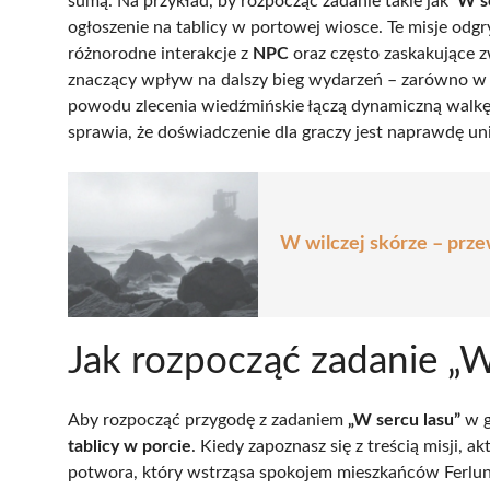
sumą. Na przykład, by rozpocząć zadanie takie jak
’W s
ogłoszenie na tablicy w portowej wiosce. Te misje odg
różnorodne interakcje z
NPC
oraz często zaskakujące 
znaczący wpływ na dalszy bieg wydarzeń – zarówno w kon
powodu zlecenia wiedźmińskie łączą dynamiczną walkę
sprawia, że doświadczenie dla graczy jest naprawdę un
W wilczej skórze – prz
Jak rozpocząć zadanie „W
Aby rozpocząć przygodę z zadaniem
„W sercu lasu”
w g
tablicy w porcie
. Kiedy zapoznasz się z treścią misji, 
potwora, który wstrząsa spokojem mieszkańców Ferlund