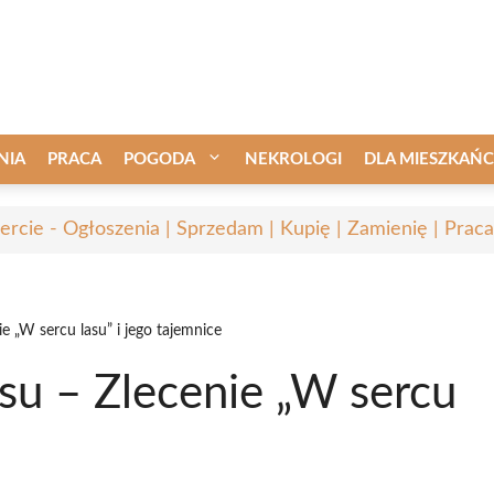
NIA
PRACA
POGODA
NEKROLOGI
DLA MIESZKAŃ
ercie - Ogłoszenia | Sprzedam | Kupię | Zamienię | Praca
 „W sercu lasu” i jego tajemnice
u – Zlecenie „W sercu