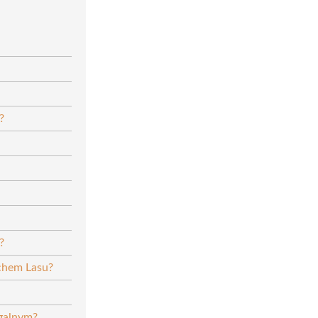
?
?
uchem Lasu?
agalnym?