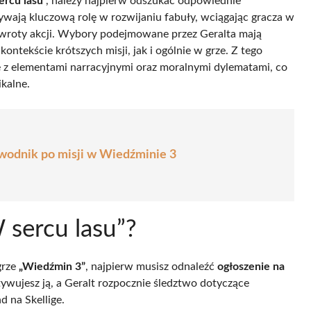
ercu lasu’
, należy najpierw odszukać odpowiednie
rywają kluczową rolę w rozwijaniu fabuły, wciągając gracza w
zwroty akcji. Wybory podejmowane przez Geralta mają
tekście krótszych misji, jak i ogólnie w grze. Z tego
 z elementami narracyjnymi oraz moralnymi dylematami, co
ikalne.
ewodnik po misji w Wiedźminie 3
 sercu lasu”?
rze
„Wiedźmin 3”
, najpierw musisz odnaleźć
ogłoszenie na
aktywujesz ją, a Geralt rozpocznie śledztwo dotyczące
 na Skellige.