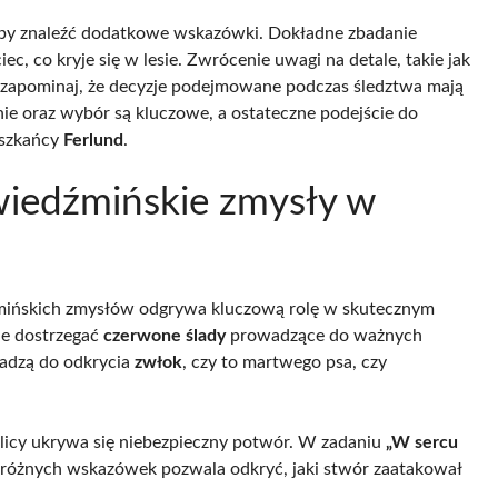
aby znaleźć dodatkowe wskazówki. Dokładne zbadanie
ec, co kryje się w lesie. Zwrócenie uwagi na detale, takie jak
ie zapominaj, że decyzje podejmowane podczas śledztwa mają
ie oraz wybór są kluczowe, a ostateczne podejście do
eszkańcy
Ferlund
.
wiedźmińskie zmysły w
źmińskich zmysłów odgrywa kluczową rolę w skutecznym
ie dostrzegać
czerwone ślady
prowadzące do ważnych
wadzą do odkrycia
zwłok
, czy to martwego psa, czy
icy ukrywa się niebezpieczny potwór. W zadaniu
„W sercu
e różnych wskazówek pozwala odkryć, jaki stwór zaatakował