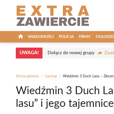
Przejdź
do
treści
WIADOMOŚCI
POLICJA
FIRMY
OGŁOSZE
UWAGA!
Dołącz do nowej grupy
Zawi
Strona główna
/
Gaming
/
Wiedźmin 3 Duch Lasu – Zlecenie
Wiedźmin 3 Duch Las
lasu” i jego tajemnice