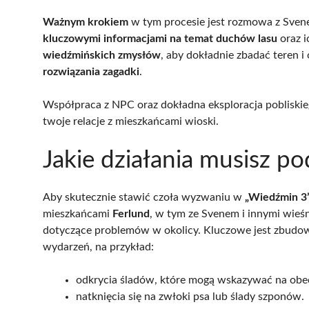
Ważnym krokiem
w tym procesie jest rozmowa z Svene
kluczowymi informacjami na temat duchów lasu
oraz i
wiedźmińskich zmysłów
, aby dokładnie zbadać teren 
rozwiązania zagadki
.
Współpraca z NPC oraz dokładna eksploracja pobliski
twoje relacje z mieszkańcami wioski.
Jakie działania musisz po
Aby skutecznie stawić czoła wyzwaniu w
„Wiedźmin 3
mieszkańcami
Ferlund
, w tym ze Svenem i innymi wieś
dotyczące problemów w okolicy. Kluczowe jest zbudowan
wydarzeń, na przykład:
odkrycia śladów, które mogą wskazywać na obe
natknięcia się na zwłoki psa lub ślady szponów.