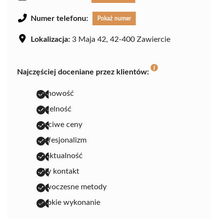
Numer telefonu:
Pokaż numer
Lokalizacja:
3 Maja 42, 42-400 Zawiercie
Najczęściej doceniane przez klientów:
fachowość
rzetelność
uczciwe ceny
profesjonalizm
punktualność
miły kontakt
nowoczesne metody
szybkie wykonanie