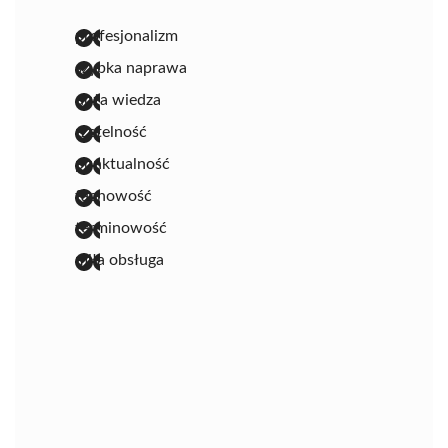
profesjonalizm
szybka naprawa
duża wiedza
rzetelność
punktualność
fachowość
terminowość
miła obsługa