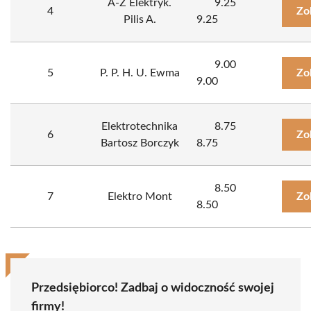
A-Z Elektryk.
9.25
4
Zo
Pilis A.
9.25
9.00
5
P. P. H. U. Ewma
Zo
9.00
Elektrotechnika
8.75
6
Zo
Bartosz Borczyk
8.75
8.50
7
Elektro Mont
Zo
8.50
Przedsiębiorco! Zadbaj o widoczność swojej
firmy!