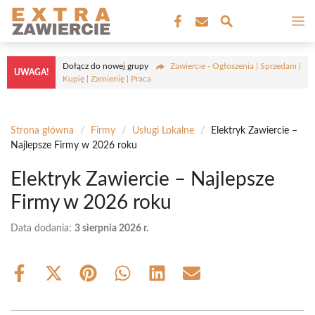
Przejdź
M
do
treści
Dołącz do nowej grupy
Zawiercie - Ogłoszenia | Sprzedam |
UWAGA!
Kupię | Zamienię | Praca
Strona główna
/
Firmy
/
Usługi Lokalne
/
Elektryk Zawiercie –
Najlepsze Firmy w 2026 roku
Elektryk Zawiercie – Najlepsze
Firmy w 2026 roku
Data dodania:
3 sierpnia 2026 r.
Share
Share
Share
Share
Share
Share
on
on
on
on
on
on
Facebook
X
Pinterest
WhatsApp
LinkedIn
Email
(Twitter)