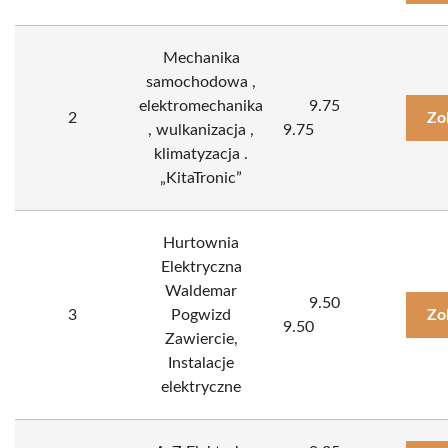
Mechanika
samochodowa ,
elektromechanika
9.75
2
Zo
, wulkanizacja ,
9.75
klimatyzacja .
„KitaTronic”
Hurtownia
Elektryczna
Waldemar
9.50
3
Pogwizd
Zo
9.50
Zawiercie,
Instalacje
elektryczne