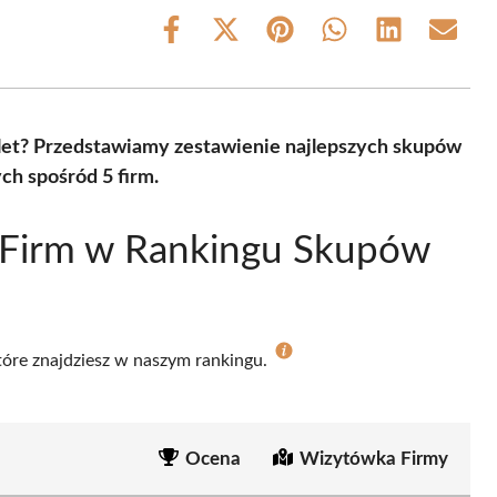
Share
Share
Share
Share
Share
Share
on
on
on
on
on
on
Facebook
X
Pinterest
WhatsApp
LinkedIn
Email
(Twitter)
alet? Przedstawiamy zestawienie najlepszych skupów
ch spośród 5 firm.
 Firm w Rankingu Skupów
które znajdziesz w naszym rankingu.
Ocena
Wizytówka Firmy