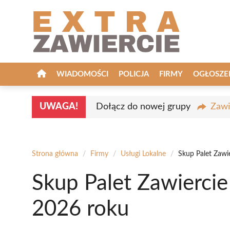
Przejdź
do
treści
WIADOMOŚCI
POLICJA
FIRMY
OGŁOSZE
UWAGA!
Dołącz do nowej grupy
Zawi
Strona główna
/
Firmy
/
Usługi Lokalne
/
Skup Palet Zawi
Skup Palet Zawiercie
2026 roku