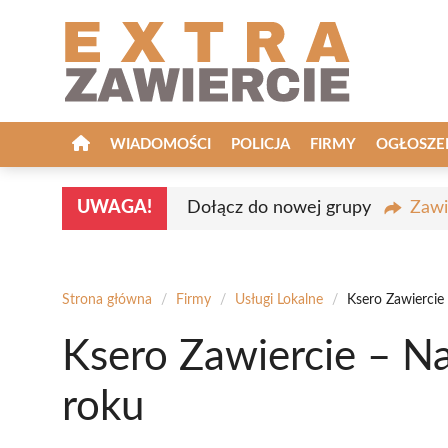
Przejdź
do
treści
WIADOMOŚCI
POLICJA
FIRMY
OGŁOSZE
UWAGA!
Dołącz do nowej grupy
Zawi
Strona główna
/
Firmy
/
Usługi Lokalne
/
Ksero Zawiercie
Ksero Zawiercie – N
roku