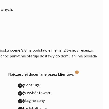
awnych,
ysoką ocenę
3,8
na podstawie niemal 2 tysięcy recenzji.
 choć punkt nie oferuje dostawy do domu ani nie posiada
Najczęściej doceniane przez klientów:
miła obsługa
duży wybór towaru
atrakcyjne ceny
dobre lokalizacje