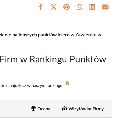
Share
Share
Share
Share
Share
Share
on
on
on
on
on
on
Facebook
X
Pinterest
WhatsApp
LinkedIn
Email
(Twitter)
ienie najlepszych punktów ksero w Zawierciu w
 Firm w Rankingu Punktów
które znajdziesz w naszym rankingu.
Ocena
Wizytówka Firmy