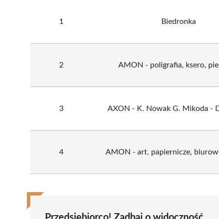
1
Biedronka
2
AMON - poligrafia, ksero, pie
3
AXON - K. Nowak G. Mikoda - D
4
AMON - art. papiernicze, biurow
Przedsiębiorco! Zadbaj o widoczność