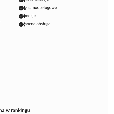
kasy samoobsługowe
promocje
0
pomocna obsługa
na w rankingu