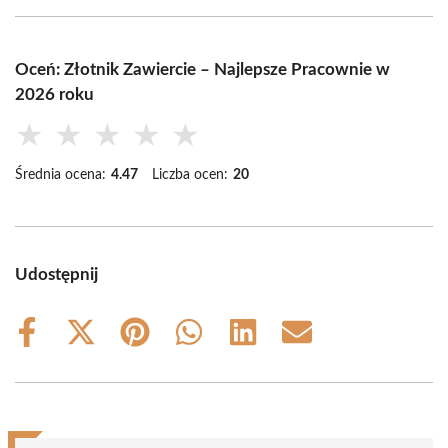
Oceń: Złotnik Zawiercie – Najlepsze Pracownie w
2026 roku
★
★
★
★
★
Średnia ocena:
4.47
Liczba ocen:
20
Udostępnij
Share
Share
Share
Share
Share
Share
on
on
on
on
on
on
Facebook
X
Pinterest
WhatsApp
LinkedIn
Email
(Twitter)