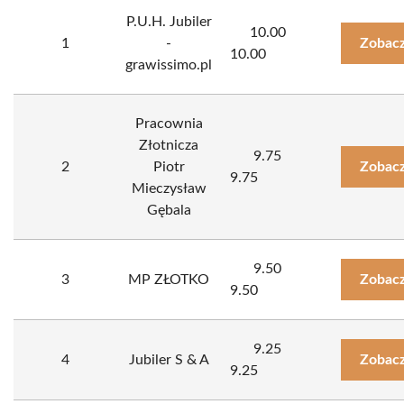
P.U.H. Jubiler
10.00
1
-
Zobacz
10.00
grawissimo.pl
Pracownia
Złotnicza
9.75
2
Piotr
Zobacz
9.75
Mieczysław
Gębala
9.50
3
MP ZŁOTKO
Zobacz
9.50
9.25
4
Jubiler S & A
Zobacz
9.25