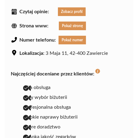
Czytaj opinie:
Zobacz profil
Strona www:
Pokaż stronę
Numer telefonu:
Pokaż numer
Lokalizacja:
3 Maja 11, 42-400 Zawiercie
Najczęściej doceniane przez klientów:
miła obsługa
duży wybór biżuterii
profesjonalna obsługa
szybkie naprawy biżuterii
dobre doradztwo
wysoka jakość zegarków