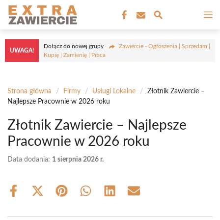
Przejdź
M
do
treści
Dołącz do nowej grupy
Zawiercie - Ogłoszenia | Sprzedam |
UWAGA!
Kupię | Zamienię | Praca
Strona główna
/
Firmy
/
Usługi Lokalne
/
Złotnik Zawiercie –
Najlepsze Pracownie w 2026 roku
Złotnik Zawiercie – Najlepsze
Pracownie w 2026 roku
Data dodania:
1 sierpnia 2026 r.
Share
Share
Share
Share
Share
Share
on
on
on
on
on
on
Facebook
X
Pinterest
WhatsApp
LinkedIn
Email
(Twitter)