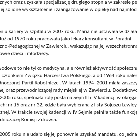
ych oraz uzyskała specjalizację drugiego stopnia w zakresie ped
jej solidne wykształcenie i zaangażowanie w opiekę nad najmło
niu kariery w szpitalu w 2007 roku, Maria nie ustawała w działa
Już od 1970 roku pracowała jako lekarz konsultant w Poradni
zno-Pedagogicznej w Zawierciu, wskazując na jej wszechstronn
owie dzieci i młodzieży.
awodowe to nie tylko medycyna, ale również aktywność społecz
a członkiem Związku Harcerstwa Polskiego, a od 1964 roku nale
ednoczonej Partii Robotniczej. W latach 1994–2001 miała zaszczy
nej oraz przewodniczącej rady miejskiej w Zawierciu. Dodatkowo
005 roku, spełniała rolę posła na Sejm III i IV kadencji w okręg
h: nr 15 oraz nr 32, gdzie była wybierana z listy Sojuszu Lewicy
nej. W trakcie swojej kadencji w IV Sejmie pełniła także funkcj
niczącej Komisji Zdrowia.
 2005 roku nie udało się jej ponownie uzyskać mandatu, co jedna