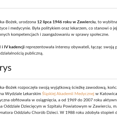
Facebook
X
Pinterest
What
(Twitter)
cka-Bożek, urodzona
12 lipca 1946 roku w Zawierciu
, to wybitn
ityce i medycynie. Była politykiem oraz lekarzem, co stanowi o je
nnych kompetencjach i zaangażowaniu w sprawy społeczne.
I i IV kadencji
reprezentowała interesy obywateli, łącząc swoją 
działalnością publiczną.
rys
cka-Bożek rozpoczęła swoją wyjątkową ścieżkę zawodową, koń
 na Wydziale Lekarskim
Śląskiej Akademii Medycznej
w Katowicac
yczna obfitowała w osiągnięcia, a od 1969 do 2007 roku aktywn
a Oddziale Dziecięcym w Szpitalu Powiatowym w Zawierciu, m.i
ynatora Oddziału Chorób Dzieci. W 1988 roku zdobyła stopień 