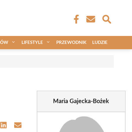
CÓW
LIFESTYLE
PRZEWODNIK
LUDZIE
Maria Gajecka-Bożek
e
Share
Share
on
on