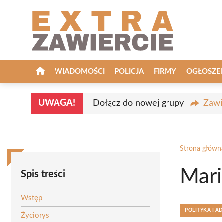
Przejdź
do
treści
WIADOMOŚCI
POLICJA
FIRMY
OGŁOSZE
UWAGA!
Dołącz do nowej grupy
Zawi
Strona główn
Mari
Spis treści
Wstęp
POLITYKA I A
Życiorys