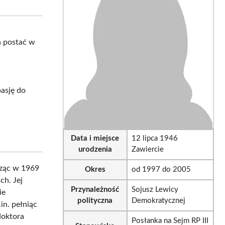
sApp
LinkedIn
Email
a postać w
j
pasję do
Data i miejsce
12 lipca 1946
urodzenia
Zawiercie
cząc w 1969
Okres
od 1997 do 2005
h. Jej
Przynależność
Sojusz Lewicy
ie
polityczna
Demokratycznej
n. pełniąc
doktora
Posłanka na Sejm RP III