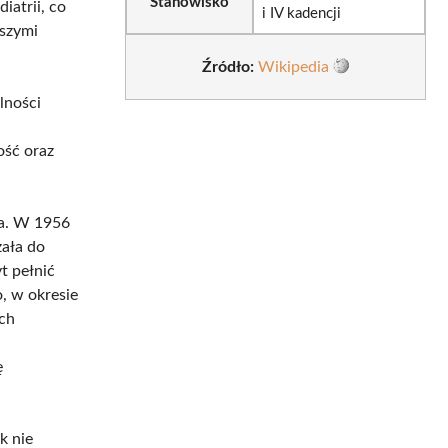
Stanowisko
iatrii, co
i IV kadencji
dszymi
Źródło:
Wikipedia
lności
ość oraz
na. W 1956
żała do
t pełnić
, w okresie
ach
ę
k nie