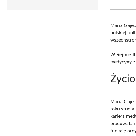
Maria Gaje
polskiej pol
wszechstro
W
Sejmie II
medycyny z 
Życio
Maria Gaje
roku studia
kariera med
pracowała n
funkcję ord