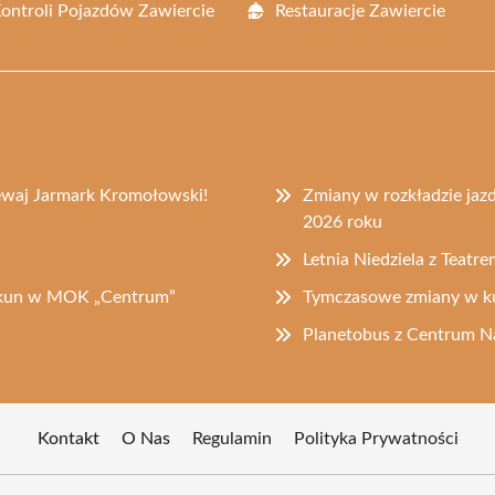
Kontroli Pojazdów Zawiercie
Restauracje Zawiercie
iewaj Jarmark Kromołowski!
Zmiany w rozkładzie jazd
2026 roku
Letnia Niedziela z Teatr
iekun w MOK „Centrum”
Tymczasowe zmiany w ku
Planetobus z Centrum N
Kontakt
O Nas
Regulamin
Polityka Prywatności