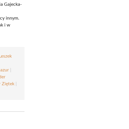
ia Gajecka-
cy innym.
ak i w
Leszek
azur
|
der
 Ziętek
|