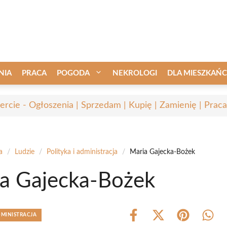
NIA
PRACA
POGODA
NEKROLOGI
DLA MIESZKAŃ
ercie - Ogłoszenia | Sprzedam | Kupię | Zamienię | Praca
a
/
Ludzie
/
Polityka i administracja
/
Maria Gajecka-Bożek
a Gajecka-Bożek
DMINISTRACJA
Share
Share
Share
Shar
on
on
on
on