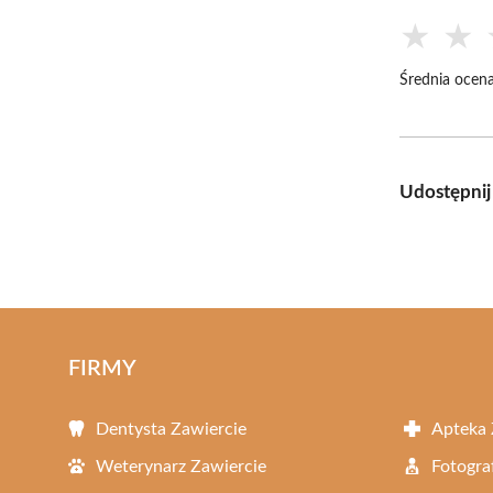
★
★
Średnia ocena
Udostępnij
FIRMY
Dentysta Zawiercie
Apteka 
Weterynarz Zawiercie
Fotogra