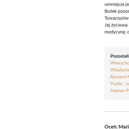
umniejsza j
Bożek pozos
Towarzystwi
Jej życiowa
medycynę, co
Pozostali
Wierzch
Władysł
Ryszard
Pudło
|
J
Marian P
Oceń: Mari