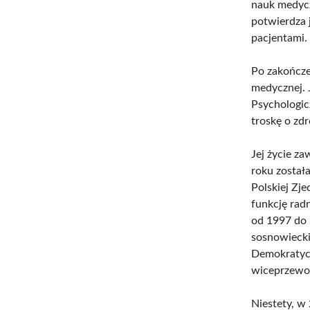
nauk medyczn
potwierdza 
pacjentami.
Po zakończe
medycznej. 
Psychologic
troskę o zdr
Jej życie z
roku został
Polskiej Zj
funkcję rad
od 1997 do 2
sosnowieckic
Demokratycz
wiceprzewod
Niestety, w