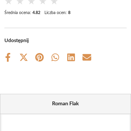
★
★
★
★
★
Średnia ocena:
4.82
Liczba ocen:
8
Udostępnij
Share
Share
Share
Share
Share
Share
on
on
on
on
on
on
Facebook
X
Pinterest
WhatsApp
LinkedIn
Email
(Twitter)
Roman Flak