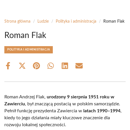
Strona główna
/
Ludzie
/
Polityka i administracja
/
Roman Flak
Roman Flak
POLITYKA I ADMINISTRACJA
Share
Share
Share
Share
Share
Share
on
on
on
on
on
on
Facebook
X
Pinterest
WhatsApp
LinkedIn
Email
(Twitter)
Roman Andrzej Flak,
urodzony 9 sierpnia 1951 roku w
Zawierciu
, był znaczącą postacią w polskim samorządzie.
Pełnił funkcję prezydenta Zawiercia w
latach 1990–1994
,
kiedy to jego działania miały kluczowe znaczenie dla
rozwoju lokalnej społeczności.