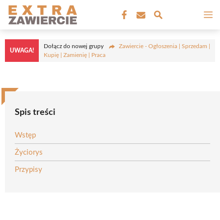
Przejdź
M
do
treści
Dołącz do nowej grupy
Zawiercie - Ogłoszenia | Sprzedam |
UWAGA!
Kupię | Zamienię | Praca
Spis treści
Wstęp
Życiorys
Przypisy