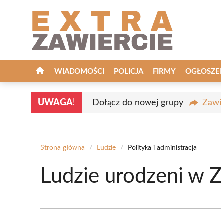
Przejdź
do
treści
WIADOMOŚCI
POLICJA
FIRMY
OGŁOSZE
UWAGA!
Dołącz do nowej grupy
Zawi
Strona główna
/
Ludzie
/
Polityka i administracja
Ludzie urodzeni w Za