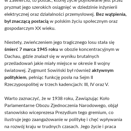
w Zawierciu, to postać, której życie pojmowane jest przez
pryzmat jego szerokich osiągnięć w dziedzinie inżynierii
elektrycznej oraz działalności przemysłowej.
Bez wątpienia,
był znaczącą postacią
w polskim życiu społecznym oraz
gospodarczym XX wieku.
Niestety, zwieńczeniem jego tragicznego losu stała się
śmierć 7 marca 1945 roku
w obozie koncentracyjnym w
Dachau, gdzie znalazł się w wyniku brutalnych
prześladowań jakie miały miejsce w okresie II wojny
światowej. Zygmunt Sowiński był również
aktywnym
politykiem
, pełniąc funkcję posła na Sejm II
Rzeczypospolitej w trzech kadencjach: III, IV oraz V.
Warto zaznaczyć, że w 1938 roku, Zawiązując Koło
Parlamentarne Obozu Zjednoczenia Narodowego, objął
stanowisko wiceprezesa Prezydium tego gremium, co
ilustruje jego zaangażowanie w politykę i chęć wpływania
na rozwój kraju w trudnych czasach. Jego życie i praca