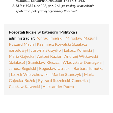
nakładem Księgarni F. Hoesicka, 1936 r., s. 143.
M.P. z 1935 r. nr 228, poz. 266 „za zasługi w dziedzinie
społeczno-politycznej organizacji Państwa”.
Pozostali ludzie w kategorii "Polityka i
administracja":
Konrad Imielski
|
Mirosław Mazur
|
Ryszard Mach
|
Kazimierz Kowalski (działacz
narodowy)
|
Justyna Skrzydło
|
Łukasz Konarski
|
Maria Gajecka
|
Antoni Kazior
|
Andrzej Witkowski
(działacz)
|
Stanisław Kleszcz
|
Władysław Domagała
|
Janusz Regulski
|
Bogusław Utracki
|
Barbara Tumułka
|
Leszek Wierzchowski
|
Marian Stańczyk
|
Maria
Gajecka-Bożek
|
Ryszard Strzelecki-Gomułka
|
Czesław Kawecki
|
Aleksander Pudło