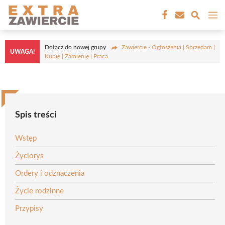
Przejdź
M
do
treści
Dołącz do nowej grupy
Zawiercie - Ogłoszenia | Sprzedam |
UWAGA!
Kupię | Zamienię | Praca
Spis treści
Wstęp
Życiorys
Ordery i odznaczenia
Życie rodzinne
Przypisy