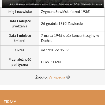
Imię i nazwisko
Zygmunt Sowiński (przed 1936)
Data i miejsce
26 grudnia 1892 Zawiercie
urodzenia
Data i miejsce
7 marca 1945 obóz koncentracyjny w
śmierci
Dachau
Okres
od 1930 do 1939
Przynależność
BBWR, OZN
polityczna
Źródło:
Wikipedia
FIRMY