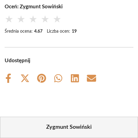
Oceń: Zygmunt Sowiński
★
★
★
★
★
Średnia ocena:
4.67
Liczba ocen:
19
Udostępnij
Share
Share
Share
Share
Share
Share
on
on
on
on
on
on
Facebook
X
Pinterest
WhatsApp
LinkedIn
Email
(Twitter)
Zygmunt Sowiński