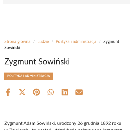
Strona główna
/
Ludzie
/
Polityka i administracja
/
Zygmunt
Sowiński
Zygmunt Sowiński
POLITYKA I ADMINISTRACJA
Share
Share
Share
Share
Share
Share
on
on
on
on
on
on
Facebook
X
Pinterest
WhatsApp
LinkedIn
Email
(Twitter)
Zygmunt Adam Sowiński, urodzony 26 grudnia 1892 roku