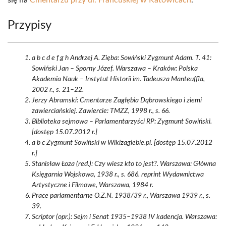
się na
Cmentarzu przy ul. Francuskiej w Katowicach
.
Przypisy
a b c d e f g h Andrzej A. Zięba: Sowiński Zygmunt Adam. T. 41:
Sowiński Jan – Sporny Józef. Warszawa – Kraków: Polska
Akademia Nauk – Instytut Historii im. Tadeusza Manteuffla,
2002 r., s. 21–22.
Jerzy Abramski: Cmentarze Zagłębia Dąbrowskiego i ziemi
zawierciańskiej. Zawiercie: TMZZ, 1998 r., s. 66.
Biblioteka sejmowa – Parlamentarzyści RP: Zygmunt Sowiński.
[dostęp 15.07.2012 r.]
a b c Zygmunt Sowiński w Wikizaglebie.pl. [dostęp 15.07.2012
r.]
Stanisław Łoza (red.): Czy wiesz kto to jest?. Warszawa: Główna
Księgarnia Wojskowa, 1938 r., s. 686. reprint Wydawnictwa
Artystyczne i Filmowe, Warszawa, 1984 r.
Prace parlamentarne O.Z.N. 1938/39 r., Warszawa 1939 r., s.
39.
Scriptor (opr.): Sejm i Senat 1935–1938 IV kadencja. Warszawa: