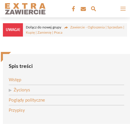
Przejdź
M
do
treści
Dołącz do nowej grupy
Zawiercie - Ogłoszenia | Sprzedam |
UWAGA!
Kupię | Zamienię | Praca
Spis treści
Wstęp
Życiorys
Poglądy polityczne
Przypisy