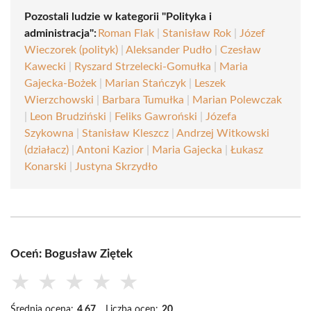
Pozostali ludzie w kategorii "Polityka i
administracja":
Roman Flak
|
Stanisław Rok
|
Józef
Wieczorek (polityk)
|
Aleksander Pudło
|
Czesław
Kawecki
|
Ryszard Strzelecki-Gomułka
|
Maria
Gajecka-Bożek
|
Marian Stańczyk
|
Leszek
Wierzchowski
|
Barbara Tumułka
|
Marian Polewczak
|
Leon Brudziński
|
Feliks Gawroński
|
Józefa
Szykowna
|
Stanisław Kleszcz
|
Andrzej Witkowski
(działacz)
|
Antoni Kazior
|
Maria Gajecka
|
Łukasz
Konarski
|
Justyna Skrzydło
Oceń: Bogusław Ziętek
★
★
★
★
★
Średnia ocena:
4.67
Liczba ocen:
20