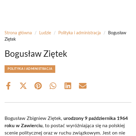
Strona główna
/
Ludzie
/
Polityka i administracja
/
Bogusław
Ziętek
Bogusław Ziętek
POLITYKA I ADMINISTRACJA
Share
Share
Share
Share
Share
Share
on
on
on
on
on
on
Facebook
X
Pinterest
WhatsApp
LinkedIn
Email
(Twitter)
Bogusław Zbigniew Ziętek,
urodzony 9 października 1964
roku w Zawierciu
, to postać wyróżniająca się na polskiej
scenie politycznej oraz w ruchu związkowym. Jest on nie